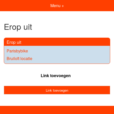
Menu +
Erop uit
Erop uit
Parisbybike
Bruiloft locatie
Link toevoegen
Link toevoegen