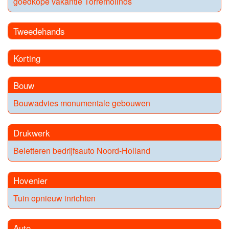
goedkope vakantie Torremolinos
Tweedehands
Korting
Bouw
Bouwadvies monumentale gebouwen
Drukwerk
Beletteren bedrijfsauto Noord-Holland
Hovenier
Tuin opnieuw inrichten
Auto