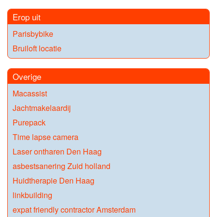
Erop uit
Parisbybike
Bruiloft locatie
Overige
Macassist
Jachtmakelaardij
Purepack
Time lapse camera
Laser ontharen Den Haag
asbestsanering Zuid holland
Huidtherapie Den Haag
linkbuilding
expat friendly contractor Amsterdam