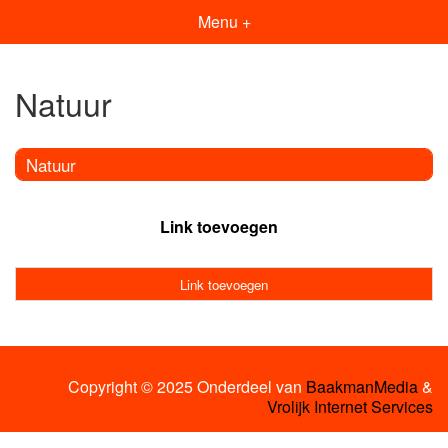
Menu +
Natuur
Natuur
Link toevoegen
Link toevoegen
Copyright © 2025 Onderdeel van
BaakmanMedia
&
Vrolijk Internet Services