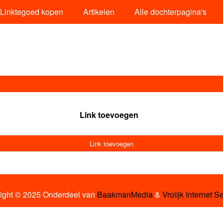
Linktegoed kopen
Artikelen
Alle dochterpagina's
Link toevoegen
Link toevoegen
ight © 2025 Onderdeel van
BaakmanMedia
&
Vrolijk Internet S