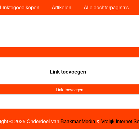
Linktegoed kopen
Artikelen
Alle dochterpagina's
Link toevoegen
Link toevoegen
ight © 2025 Onderdeel van
BaakmanMedia
&
Vrolijk Internet S