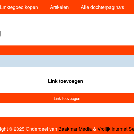
Linktegoed kopen
Artikelen
Alle dochterpagina's
g
Link toevoegen
Link toevoegen
ight © 2025 Onderdeel van
BaakmanMedia
&
Vrolijk Internet S